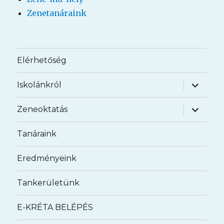
Zenetanáraink
Elérhetőség
almenü
Iskolánkról
szétnyit
almenü
Zeneoktatás
szétnyit
Tanáraink
Eredményeink
Tankerületünk
E-KRÉTA BELÉPÉS