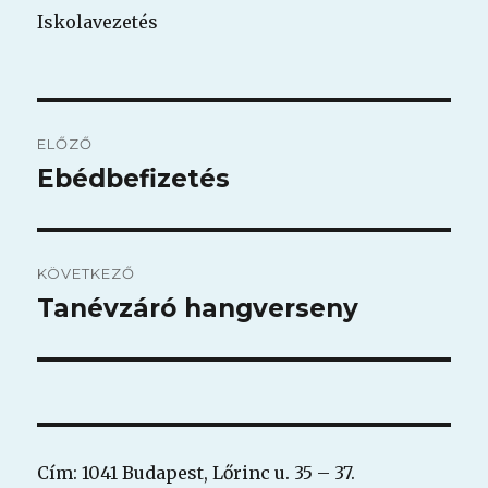
Iskolavezetés
Bejegyzés
ELŐZŐ
navigáció
Ebédbefizetés
Korábbi
bejegyzés:
KÖVETKEZŐ
Tanévzáró hangverseny
Következő
bejegyzés:
Cím: 1041 Budapest, Lőrinc u. 35 – 37.