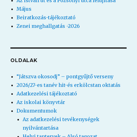
Az István út és a Pozsonyi utca felújítása
Május
Beiratkozás-tájékoztató
Zenei meghallgatás -2026
OLDALAK
“Játszva okosodj” – pontgyűjtő verseny
2026/27-es tanév hit-és erkölcstan oktatás
Adatkezelési tájékoztató
Az iskolai könyvtár
Dokumentumok
Az adatkezelési tevékenységek
nyilvántartása
Helyi tantervek – Alsó tagozat