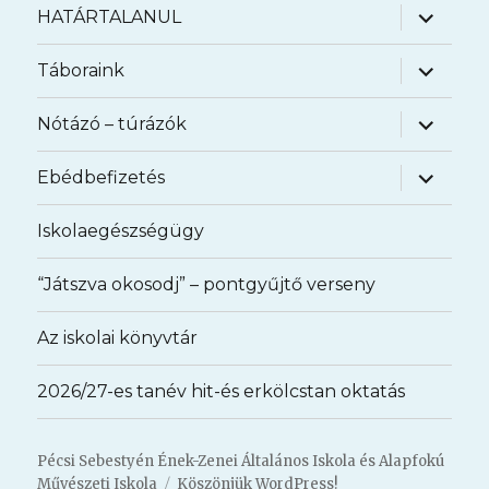
almenü
HATÁRTALANUL
szétnyit
almenü
Táboraink
szétnyit
almenü
Nótázó – túrázók
szétnyit
almenü
Ebédbefizetés
szétnyit
Iskolaegészségügy
“Játszva okosodj” – pontgyűjtő verseny
Az iskolai könyvtár
2026/27-es tanév hit-és erkölcstan oktatás
Pécsi Sebestyén Ének-Zenei Általános Iskola és Alapfokú
Művészeti Iskola
Köszönjük WordPress!