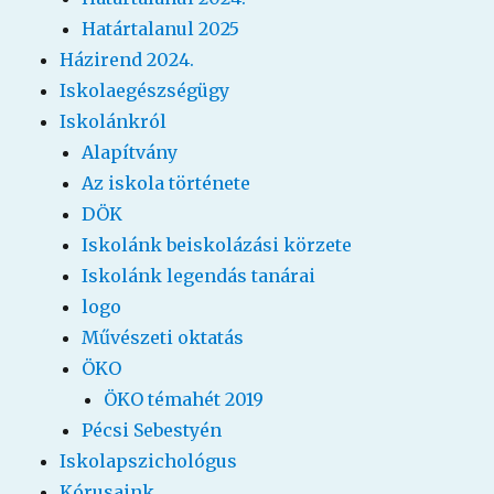
Határtalanul 2025
Házirend 2024.
Iskolaegészségügy
Iskolánkról
Alapítvány
Az iskola története
DÖK
Iskolánk beiskolázási körzete
Iskolánk legendás tanárai
logo
Művészeti oktatás
ÖKO
ÖKO témahét 2019
Pécsi Sebestyén
Iskolapszichológus
Kórusaink