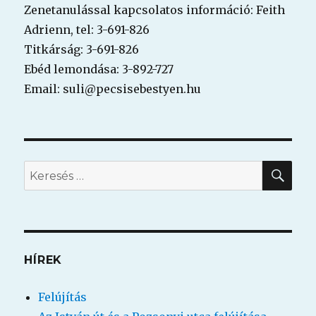
Zenetanulással kapcsolatos információ: Feith
Adrienn, tel: 3-691-826
Titkárság: 3-691-826
Ebéd lemondása: 3-892-727
Email: suli@pecsisebestyen.hu
KER
Keresés
a
következő
kifejezésre:
HÍREK
Felújítás