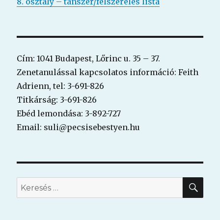
8. osztály – tanszer/felszerelés lista
Cím: 1041 Budapest, Lőrinc u. 35 – 37.
Zenetanulással kapcsolatos információ: Feith
Adrienn, tel: 3-691-826
Titkárság: 3-691-826
Ebéd lemondása: 3-892-727
Email: suli@pecsisebestyen.hu
KER
Keresés
a
következő