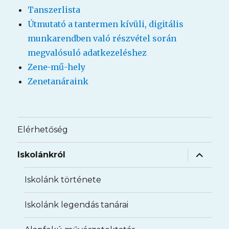
Tanszerlista
Útmutató a tantermen kívüli, digitális
munkarendben való részvétel során
megvalósuló adatkezeléshez
Zene-mű-hely
Zenetanáraink
Elérhetőség
almenü
Iskolánkról
szétnyit
Iskolánk története
Iskolánk legendás tanárai