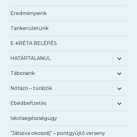
Eredményeink
Tankerületünk
E-KRÉTA BELÉPÉS
almenü
HATÁRTALANUL
szétnyit
almenü
Táboraink
szétnyit
almenü
Nótázó – túrázók
szétnyit
almenü
Ebédbefizetés
szétnyit
Iskolaegészségügy
“Játszva okosodj” – pontgyűjtő verseny