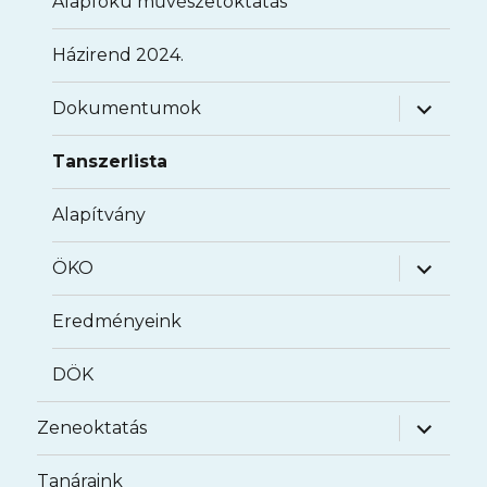
Alapfokú művészetoktatás
Házirend 2024.
almenü
Dokumentumok
szétnyit
Tanszerlista
Alapítvány
almenü
ÖKO
szétnyit
Eredményeink
DÖK
almenü
Zeneoktatás
szétnyit
Tanáraink