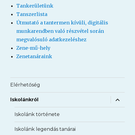
Tankerületünk
Tanszerlista
Útmutató a tantermen kívüli, digitális
munkarendben való részvétel során
megvalósuló adatkezeléshez
Zene-mű-hely
Zenetanáraink
Elérhetőség
almenü
Iskolánkról
szétnyit
Iskolánk története
Iskolánk legendás tanárai