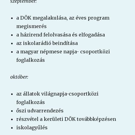
szeptember:
a DÖK megalakulása, az éves program
megismerés
a házirend felolvasása és elfogadása
az iskolarádió beindítása
a magyar népmese napja- csoportközi
foglalkozás
október:
az állatok világnapja-csoportközi
foglalkozás
őszi udvarrendezés
részvétel a kerületi DÖK továbbképzésen
iskolagyűlés