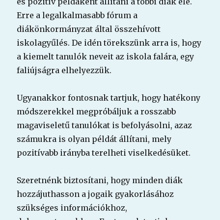
és pozitív példaként állítani a többi diák elé.
Erre a legalkalmasabb fórum a
diákönkormányzat által összehívott
iskolagyűlés. De idén törekszünk arra is, hogy
a kiemelt tanulók neveit az iskola falára, egy
faliújságra elhelyezzük.
Ugyanakkor fontosnak tartjuk, hogy hatékony
módszerekkel megpróbáljuk a rosszabb
magaviseletű tanulókat is befolyásolni, azaz
számukra is olyan példát állítani, mely
pozitívabb irányba terelheti viselkedésüket.
Szeretnénk biztosítani, hogy minden diák
hozzájuthasson a jogaik gyakorlásához
szükséges információkhoz,