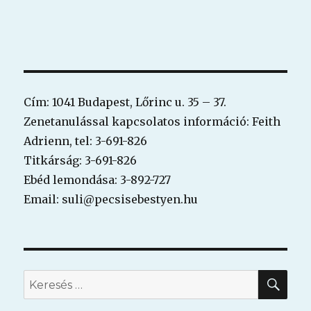
Cím: 1041 Budapest, Lőrinc u. 35 – 37.
Zenetanulással kapcsolatos információ: Feith
Adrienn, tel: 3-691-826
Titkárság: 3-691-826
Ebéd lemondása: 3-892-727
Email: suli@pecsisebestyen.hu
KER
Keresés
a