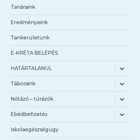
Tanáraink
Eredményeink
Tankerületünk
E-KRÉTA BELÉPÉS
almenü
HATÁRTALANUL
szétnyit
almenü
Táboraink
szétnyit
almenü
Nótázó – túrázók
szétnyit
almenü
Ebédbefizetés
szétnyit
Iskolaegészségügy