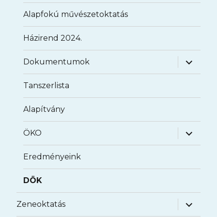
Alapfokú művészetoktatás
Házirend 2024.
almenü
Dokumentumok
szétnyit
Tanszerlista
Alapítvány
almenü
ÖKO
szétnyit
Eredményeink
DÖK
almenü
Zeneoktatás
szétnyit