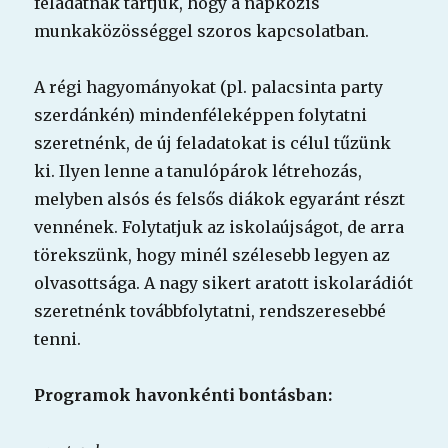
feladatnak tartjuk, hogy a napközis
munkaközösséggel szoros kapcsolatban.
A régi hagyományokat (pl. palacsinta party
szerdánkén) mindenféleképpen folytatni
szeretnénk, de új feladatokat is célul tűzünk
ki. Ilyen lenne a tanulópárok létrehozás,
melyben alsós és felsős diákok egyaránt részt
vennének. Folytatjuk az iskolaújságot, de arra
törekszünk, hogy minél szélesebb legyen az
olvasottsága. A nagy sikert aratott iskolarádiót
szeretnénk továbbfolytatni, rendszeresebbé
tenni.
Programok havonkénti bontásban: