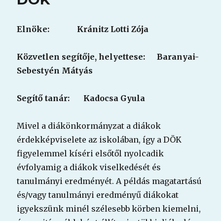
Elnöke: Kránitz Lotti Zója
Közvetlen segítője, helyettese: Baranyai-
Sebestyén Mátyás
Segítő tanár:
Kadocsa Gyula
Mivel a diákönkormányzat a diákok
érdekképviselete az iskolában, így a DÖK
figyelemmel kíséri elsőtől nyolcadik
évfolyamig a diákok viselkedését és
tanulmányi eredményét. A példás magatartású
és/vagy tanulmányi eredményű diákokat
igyekszünk minél szélesebb körben kiemelni,