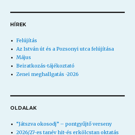
következő
kifejezésre:
HÍREK
Felújítás
Az István út és a Pozsonyi utca felújítása
Május
Beiratkozás-tájékoztató
Zenei meghallgatás -2026
OLDALAK
“Játszva okosodj” – pontgyűjtő verseny
2026/27-es tanév hit-és erkölcstan oktatás