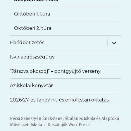
Októberi 1. túra
Októberi 2. túra
almenü
Ebédbefizetés
szétnyit
Iskolaegészségügy
“Játszva okosodj” – pontgyűjtő verseny
Az iskolai könyvtár
2026/27-es tanév hit-és erkölcstan oktatás
Pécsi Sebestyén Ének-Zenei Általános Iskola és Alapfokú
Művészeti Iskola
Köszönjük WordPress!