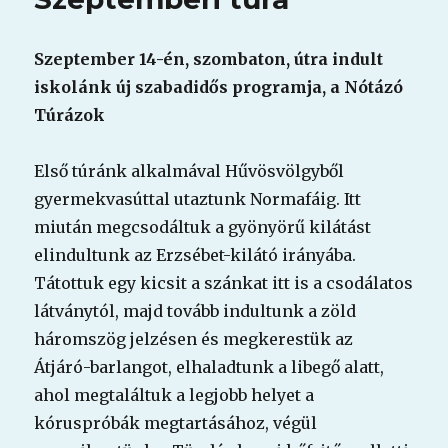
Szeptember 14-én, szombaton, útra indult
iskolánk új szabadidős programja, a Nótázó
Túrázok
Első túránk alkalmával Hűvösvölgyből
gyermekvasúttal utaztunk Normafáig. Itt
miután megcsodáltuk a gyönyörű kilátást
elindultunk az Erzsébet-kilátó irányába.
Tátottuk egy kicsit a szánkat itt is a csodálatos
látványtól, majd tovább indultunk a zöld
háromszög jelzésen és megkerestük az
Átjáró-barlangot, elhaladtunk a libegő alatt,
ahol megtaláltuk a legjobb helyet a
kóruspróbák megtart
ásához, végül