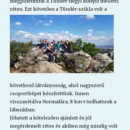
megpihentünk a Tündér-hegyi kőfejtő melletti
réten. Ezt követően a Tündér-szikla volt a
következő látványosság, ahol nagyszerű
csoportképet készítettünk. Innen
visszasétálva Normafára, 8 km-t tudhattunk a
lábunkban.
Jöhetett a kötelezően ajánlott és jól
megérdemelt rétes és akiben még mindig volt