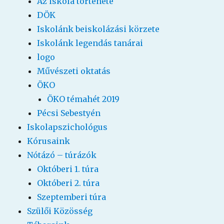
Az iskola története
DÖK
Iskolánk beiskolázási körzete
Iskolánk legendás tanárai
logo
Művészeti oktatás
ÖKO
ÖKO témahét 2019
Pécsi Sebestyén
Iskolapszichológus
Kórusaink
Nótázó – túrázók
Októberi 1. túra
Októberi 2. túra
Szeptemberi túra
Szülői Közösség