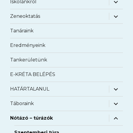
almenü
Iskolánkról
szétnyit
almenü
Zeneoktatás
szétnyit
Tanáraink
Eredményeink
Tankerületünk
E-KRÉTA BELÉPÉS
almenü
HATÁRTALANUL
szétnyit
almenü
Táboraink
szétnyit
almenü
Nótázó – túrázók
szétnyit
Szeptemberi túra