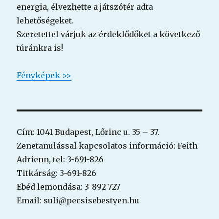
energia, élvezhette a játsz
ótér adta
lehetőségeket.
Szeretettel várjuk az érdeklődőket a következő
túránkra is!
Fényképek >>
Cím: 1041 Budapest, Lőrinc u. 35 – 37.
Zenetanulással kapcsolatos információ: Feith
Adrienn, tel: 3-691-826
Titkárság: 3-691-826
Ebéd lemondása: 3-892-727
Email: suli@pecsisebestyen.hu