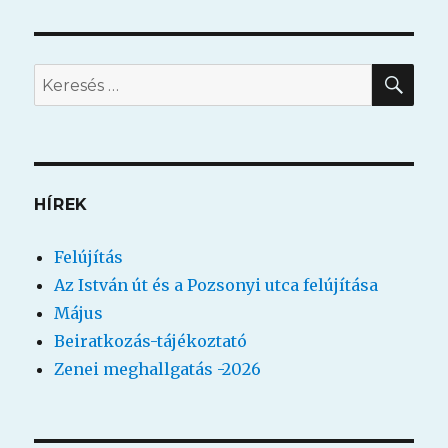
KER
Keresés
a
következő
kifejezésre:
HÍREK
Felújítás
Az István út és a Pozsonyi utca felújítása
Május
Beiratkozás-tájékoztató
Zenei meghallgatás -2026