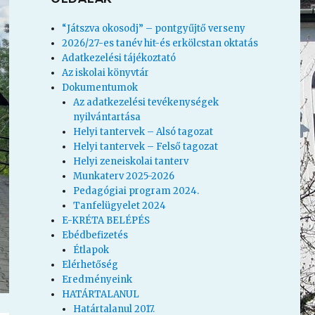
“Játszva okosodj” – pontgyűjtő verseny
2026/27-es tanév hit-és erkölcstan oktatás
Adatkezelési tájékoztató
Az iskolai könyvtár
Dokumentumok
Az adatkezelési tevékenységek
nyilvántartása
Helyi tantervek – Alsó tagozat
Helyi tantervek – Felső tagozat
Helyi zeneiskolai tanterv
Munkaterv 2025-2026
Pedagógiai program 2024.
Tanfelügyelet 2024
E-KRÉTA BELÉPÉS
Ebédbefizetés
Étlapok
Elérhetőség
Eredményeink
HATÁRTALANUL
Határtalanul 2017.