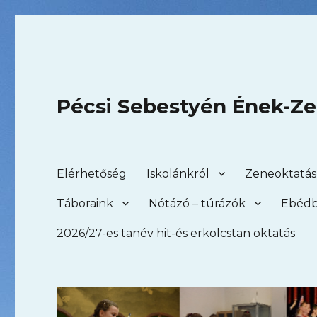
Pécsi Sebestyén Ének-Zen
Elérhetőség
Iskolánkról
Zeneoktatás
Táboraink
Nótázó – túrázók
Ebédb
2026/27-es tanév hit-és erkölcstan oktatás