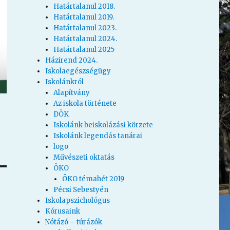
Határtalanul 2018.
Határtalanul 2019.
Határtalanul 2023.
Határtalanul 2024.
Határtalanul 2025
Házirend 2024.
Iskolaegészségügy
Iskolánkról
Alapítvány
Az iskola története
DÖK
Iskolánk beiskolázási körzete
Iskolánk legendás tanárai
logo
Művészeti oktatás
ÖKO
ÖKO témahét 2019
Pécsi Sebestyén
Iskolapszichológus
Kórusaink
Nótázó – túrázók