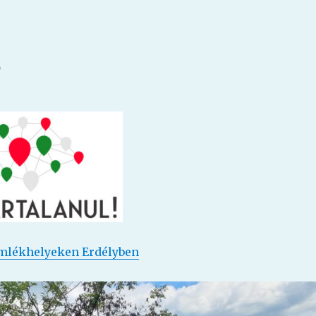
5
emlékhelyeken Erdélyben