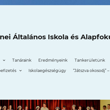
ei Általános Iskola és Alapfok
Tanáraink
Eredményeink
Tankerületünk
efizetés
Iskolaegészségügy
“Játszva okosodj” 