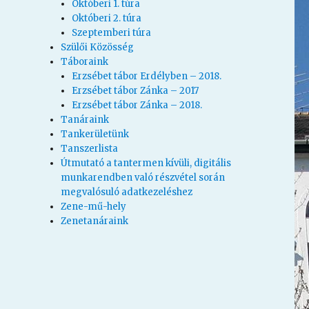
Októberi 1. túra
Októberi 2. túra
Szeptemberi túra
Szülői Közösség
Táboraink
Erzsébet tábor Erdélyben – 2018.
Erzsébet tábor Zánka – 2017
Erzsébet tábor Zánka – 2018.
Tanáraink
Tankerületünk
Tanszerlista
Útmutató a tantermen kívüli, digitális
munkarendben való részvétel során
megvalósuló adatkezeléshez
Zene-mű-hely
Zenetanáraink