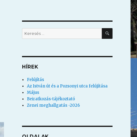
KERESÉS
Keresés
a
következő
kifejezésre:
HÍREK
Felújítás
Az István út és a Pozsonyi utca felújítása
Május
Beiratkozás-tájékoztató
Zenei meghallgatás -2026
OLDALAK